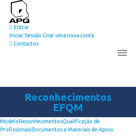
Skip
to
content
Entrar
Iniciar Sessão
Criar uma nova conta
Contactos
Reconhecimentos
EFQM
Modelo
Reconhecimentos
Qualificação de
Profissionais
Documentos e Materiais de Apoio