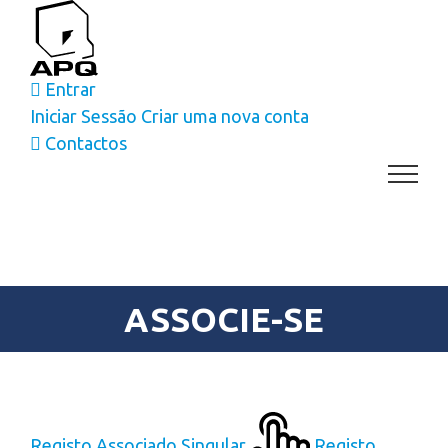
Skip
to
content
Entrar
Iniciar Sessão
Criar uma nova conta
Contactos
ASSOCIE-SE
Registo Associado Singular
Registo