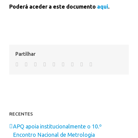
Poderá aceder a este documento
aqui
.
Partilhar
facebook
twitter
linkedin
reddit
whatsapp
tumblr
pinterest
vk
Email
RECENTES
APQ apoia institucionalmente o 10.º
Encontro Nacional de Metrologia