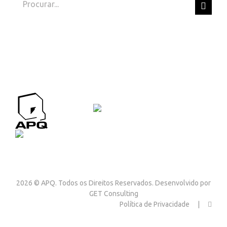
Search
for:
APQ CONTACTOS
Contactos
2026 © APQ. Todos os Direitos Reservados. Desenvolvido por
GET Consulting
Política de Privacidade