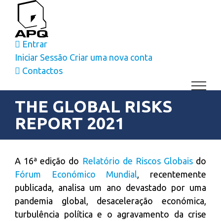
Skip
to
content
Entrar
Iniciar Sessão
Criar uma nova conta
Contactos
THE GLOBAL RISKS
REPORT 2021
View
Larger
A 16ª edição do
Relatório de Riscos Globais
do
Image
Fórum Económico Mundial
, recentemente
publicada, analisa um ano devastado por uma
pandemia global, desaceleração económica,
turbulência política e o agravamento da crise