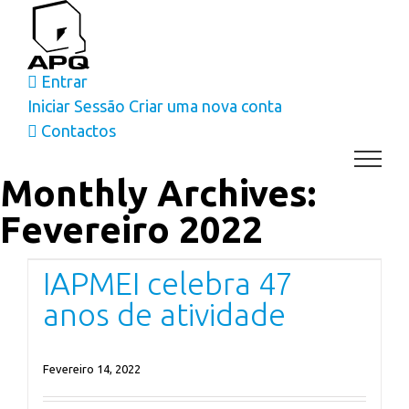
Skip
to
content
Entrar
Iniciar Sessão
Criar uma nova conta
Contactos
Monthly Archives:
Fevereiro 2022
IAPMEI celebra 47 anos de atividade
IAPMEI celebra 47
Sabia Q
anos de atividade
Fevereiro 14, 2022