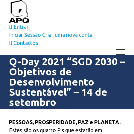
Skip
to
content
Entrar
Iniciar Sessão
Criar uma nova conta
Contactos
Q-Day 2021 “SGD 2030 –
Objetivos de
Desenvolvimento
Sustentável” – 14 de
setembro
View
Larger
PESSOAS, PROSPERIDADE, PAZ e PLANETA.
Image
Estes são os quatro P’s que estarão em