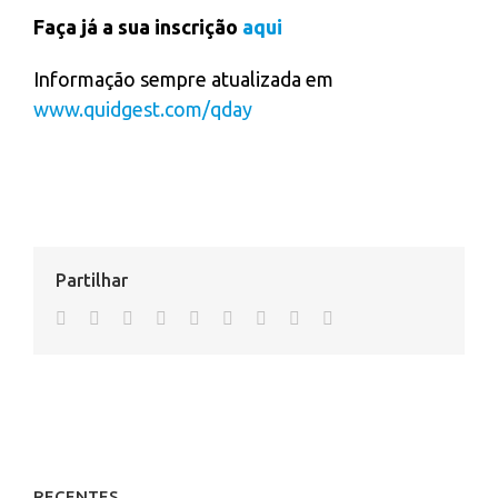
Faça já a sua inscrição
aqui
Informação sempre atualizada em
www.quidgest.com/qday
Partilhar
facebook
twitter
linkedin
reddit
whatsapp
tumblr
pinterest
vk
Email
RECENTES