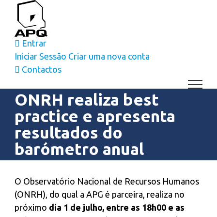
Skip
to
content
Entrar
Iniciar Sessão
Criar uma nova conta
Contactos
ONRH realiza best
practice e apresenta
resultados do
barómetro anual
View
Larger
O Observatório Nacional de Recursos Humanos
Image
(ONRH), do qual a APG é parceira, realiza no
próximo
dia 1 de julho, entre as 18h00 e as