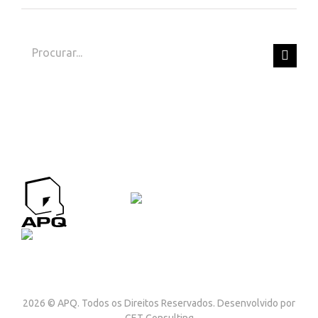
Search
for:
APQ CONTACTOS
Contactos
2026 © APQ. Todos os Direitos Reservados. Desenvolvido por
GET Consulting