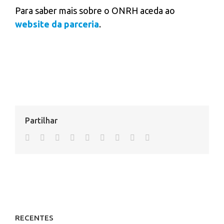
Para saber mais sobre o ONRH aceda ao
website da parceria
.
Partilhar
facebook
twitter
linkedin
reddit
whatsapp
tumblr
pinterest
vk
Email
RECENTES