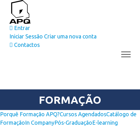
Skip
to
content
Entrar
Iniciar Sessão
Criar uma nova conta
Contactos
FORMAÇÃO
Porquê Formação APQ?
Cursos Agendados
Catálogo de
Formação
In Company
Pós-Graduação
E-learning