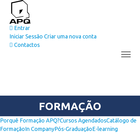
Skip
to
content
Entrar
Iniciar Sessão
Criar uma nova conta
Contactos
FORMAÇÃO
Porquê Formação APQ?
Cursos Agendados
Catálogo de
Formação
In Company
Pós-Graduação
E-learning