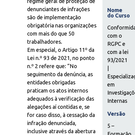
regime geral de proteção de
denunciantes de infrações
Nome
do Curso
são de implementação
obrigatória nas organizações
Conformid
com mais do que 50
com o
trabalhadores.
RGPC e
Em especial, o Artigo 11º da
com a lei
Lei n.º 93 de 2021, no ponto
93/2021
n.º 2 refere que: “No
|
seguimento da denúncia, as
Especializa
entidades obrigadas
em
praticam os atos internos
Investigaç
adequados à verificação das
Internas
alegações aí contidas e, se
Versão
for caso disso, à cessação da
infração denunciada,
5 –
inclusive através da abertura
Formação