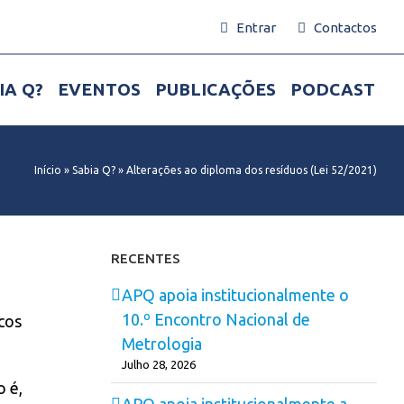
Entrar
Contactos
IA Q?
EVENTOS
PUBLICAÇÕES
PODCAST
Início
»
Sabia Q?
»
Alterações ao diploma dos resíduos (Lei 52/2021)
RECENTES
APQ apoia institucionalmente o
10.º Encontro Nacional de
icos
Metrologia
Julho 28, 2026
o é,
APQ apoia institucionalmente a