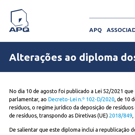
Skip
to
content
APQ
ASSOCIA
Alterações ao diploma dos
View
Larger
No dia 10 de agosto foi publicado a Lei 52/2021 que
Image
parlamentar, ao
Decreto-Lei n.º 102-D/2020
, de 10 
resíduos, o regime jurídico da deposição de resíduos
de resíduos, transpondo as Diretivas (UE)
2018/849
,
De salientar que este diploma inclui a republicação d