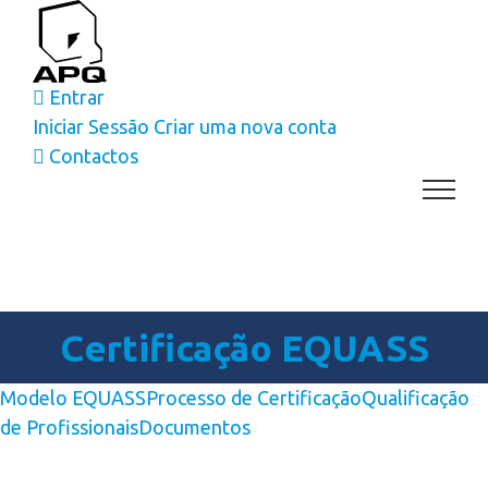
Skip
to
content
Entrar
Iniciar Sessão
Criar uma nova conta
Contactos
Certificação EQUASS
Modelo EQUASS
Processo de Certificação
Qualificação
de Profissionais
Documentos