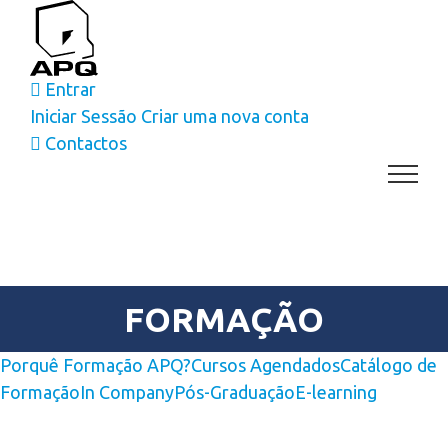
Skip
to
content
Entrar
Iniciar Sessão
Criar uma nova conta
Contactos
FORMAÇÃO
Porquê Formação APQ?
Cursos Agendados
Catálogo de
Formação
In Company
Pós-Graduação
E-learning