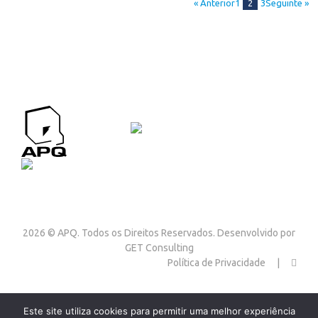
« Anterior
1
2
3
Seguinte »
APQ CONTACTOS
Contactos
2026 © APQ. Todos os Direitos Reservados. Desenvolvido por
GET Consulting
Política de Privacidade
Redes Sociais
Este site utiliza cookies para permitir uma melhor experiência