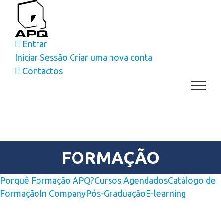
Skip
to
content
Entrar
Iniciar Sessão
Criar uma nova conta
Contactos
FORMAÇÃO
Porquê Formação APQ?
Cursos Agendados
Catálogo de
Formação
In Company
Pós-Graduação
E-learning