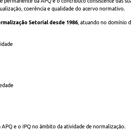
dade permanente da APQ e o contributo consistente das su
ualização, coerência e qualidade do acervo normativo.
rmalização Setorial desde 1986
, atuando no domínio 
lidade
iedade
e a APQ e o IPQ no âmbito da atividade de normalização.