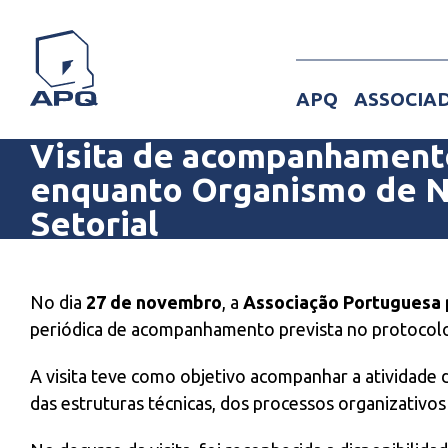
Skip
to
content
APQ
ASSOCIA
Visita de acompanhament
enquanto Organismo de N
Setorial
View
Larger
No dia
27 de novembro
, a
Associação Portuguesa 
Image
periódica de acompanhamento prevista no protocolo
A visita teve como objetivo acompanhar a atividad
das estruturas técnicas, dos processos organizativ