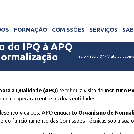
DOS
FORMAÇÃO
COMISSÕES
SERVIÇOS
SAB
o do IPQ à APQ
ormalização
Início
»
Sabia Q?
»
Visita de acom
para a Qualidade (APQ)
recebeu a visita do
Instituto P
 de cooperação entre as duas entidades.
e desenvolvida pela APQ enquanto
Organismo de Normali
os e do funcionamento das Comissões Técnicas sob a sua 