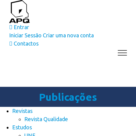
Skip
to
content
Entrar
Iniciar Sessão
Criar uma nova conta
Contactos
Publicações
Revistas
Revista Qualidade
Estudos
UNE