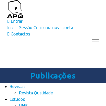
Skip
to
content
Entrar
Iniciar Sessão
Criar uma nova conta
Contactos
Publicações
Revistas
Revista Qualidade
Estudos
UNE