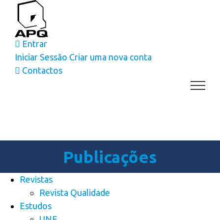
Skip
to
content
Entrar
Iniciar Sessão
Criar uma nova conta
Contactos
Publicações
Revistas
Revista Qualidade
Estudos
UNE