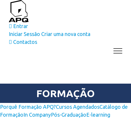
Skip
to
content
Entrar
Iniciar Sessão
Criar uma nova conta
Contactos
FORMAÇÃO
Porquê Formação APQ?
Cursos Agendados
Catálogo de
Formação
In Company
Pós-Graduação
E-learning