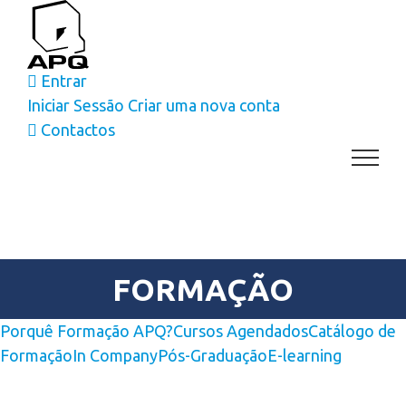
Skip
to
content
Entrar
Iniciar Sessão
Criar uma nova conta
Contactos
FORMAÇÃO
Porquê Formação APQ?
Cursos Agendados
Catálogo de
Formação
In Company
Pós-Graduação
E-learning