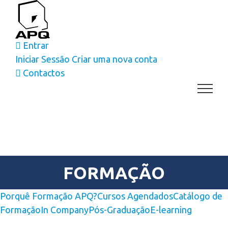
Skip
to
content
Entrar
Iniciar Sessão
Criar uma nova conta
Contactos
FORMAÇÃO
Porquê Formação APQ?
Cursos Agendados
Catálogo de
Formação
In Company
Pós-Graduação
E-learning