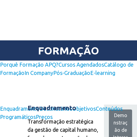
FORMAÇÃO
Porquê Formação APQ?
Cursos Agendados
Catálogo de
Formação
In Company
Pós-Graduação
E-learning
Enquadramento
Enquadramento
Destinatários
Objetivos
Conteúdos
Demo
Programáticos
Preços
Transformação estratégica
nstraç
da gestão de capital humano,
ão de