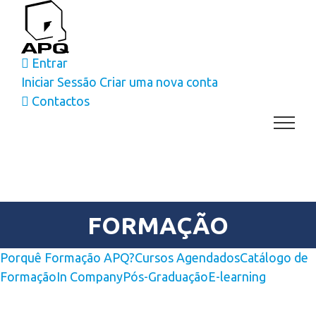
Skip
to
content
Entrar
Iniciar Sessão
Criar uma nova conta
Contactos
FORMAÇÃO
Porquê Formação APQ?
Cursos Agendados
Catálogo de
Formação
In Company
Pós-Graduação
E-learning