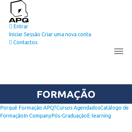
Skip
to
content
Entrar
Iniciar Sessão
Criar uma nova conta
Contactos
FORMAÇÃO
Porquê Formação APQ?
Cursos Agendados
Catálogo de
Formação
In Company
Pós-Graduação
E-learning