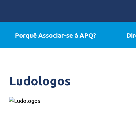
Porquê Associar-se à APQ?
Dir
Ludologos